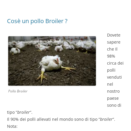
Cosè un pollo Broiler ?
Dovete
sapere
che Il
98%
circa dei
polli
venduti
nel
nostro
Pollo Broiler
paese
sono di
tipo “
broiler
“.
Il 90% dei polli allevati nel mondo sono di tipo “
broiler
“.
Nota: