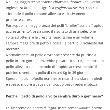
Nel linguaggio tecnico viene chiamato “
broiler
” (dal verbo
inglese “
to broil”
che significa
grigliare
/
arrostire
), con cui
s’intende il pollo comune allevato esclusivamente per
produrre carne.
Purtroppo, la maggioranza dei polli “broiler” sono a “rapido
accrescimento”, ossia sono il risultato di una selezione
volta ad ottenere la crescita rapidissima e un volume
sempre maggiore di petto e cosce, le parti più richieste dal
mercato.
Normalmente un pollo dovrebbe crescere da pulcino a
pollo in 120 giorni e dovrebbe pesare circa 1 Kg, mentre un
pollo allevato con il metodo di “rapido accrescimento” il
pulcino diventa un pollo di circa 4 Kg in 35 giorni!!!
Spesso il pulcino/pollo non riesce neanche a stare in piedi
e spesso muore a causa del troppo peso (vedere foto…).
Perché il petto di pollo a volte sembra duro o gommoso?
La sindrome del “
petto di legno
” (nota come “
wooden breast
”