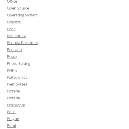
Office
Open Source
Operating System
Palestra
Pane
Paninoteca
Pentola Pressione
Persiano
Pesce
Photo Editing
PHP 5
Piatto unico
Piemontese
Pizzeria
Pizzeria
Pizzorante
Pollo
Prague
Primi