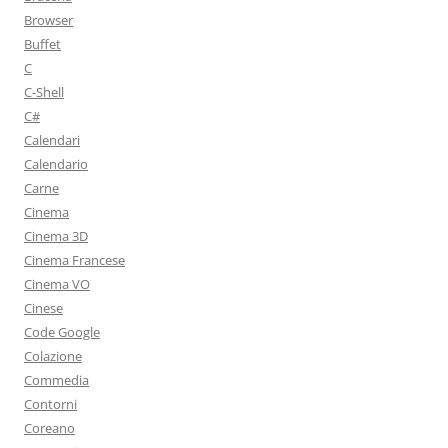
Browser
Buffet
C
C-Shell
C#
Calendari
Calendario
Carne
Cinema
Cinema 3D
Cinema Francese
Cinema VO
Cinese
Code Google
Colazione
Commedia
Contorni
Coreano