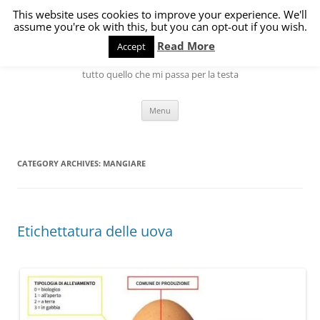
Skip
to
This website uses cookies to improve your experience. We'll
L'angolo di Marco
content
assume you're ok with this, but you can opt-out if you wish.
Read More
Accept
Hardware, Software, Internet, Linux ma anche gatti, cani, cucina e
tutto quello che mi passa per la testa
Menu
CATEGORY ARCHIVES:
MANGIARE
Etichettatura delle uova