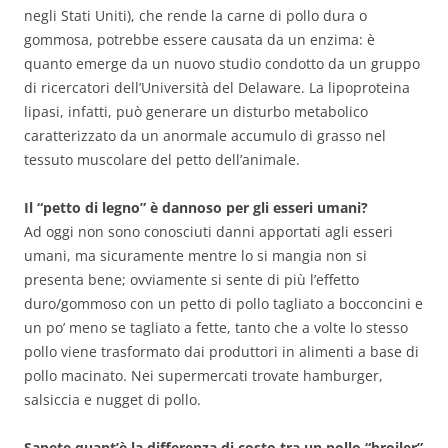
negli Stati Uniti), che rende la carne di pollo dura o
gommosa, potrebbe essere causata da un enzima: è
quanto emerge da un nuovo studio condotto da un gruppo
di ricercatori dell’Università del Delaware. La lipoproteina
lipasi, infatti, può generare un disturbo metabolico
caratterizzato da un anormale accumulo di grasso nel
tessuto muscolare del petto dell’animale.
Il “petto di legno” è dannoso per gli esseri umani?
Ad oggi non sono conosciuti danni apportati agli esseri
umani, ma sicuramente mentre lo si mangia non si
presenta bene; ovviamente si sente di più l’effetto
duro/gommoso con un petto di pollo tagliato a bocconcini e
un po’ meno se tagliato a fette, tanto che a volte lo stesso
pollo viene trasformato dai produttori in alimenti a base di
pollo macinato. Nei supermercati trovate hamburger,
salsiccia e nugget di pollo.
Sapete quant’è la differenza di costo tra un pollo “broiler”