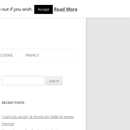
-out if you wish.
Read More
Accept
COOKIE
PRIVACY
Search
for:
RECENT POSTS
I cani più amati, le storie più belle di James
Herriot