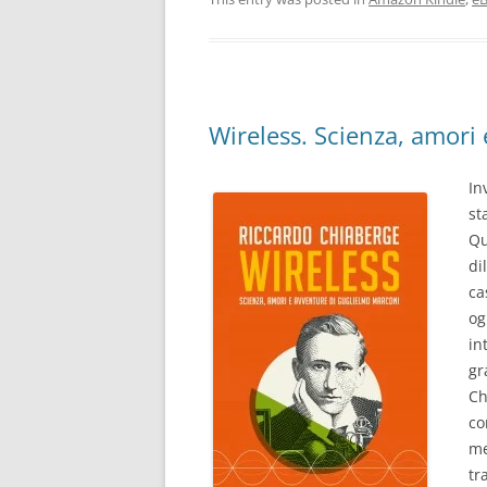
Wireless. Scienza, amori
In
st
Qu
di
ca
og
in
gr
Ch
co
me
tr