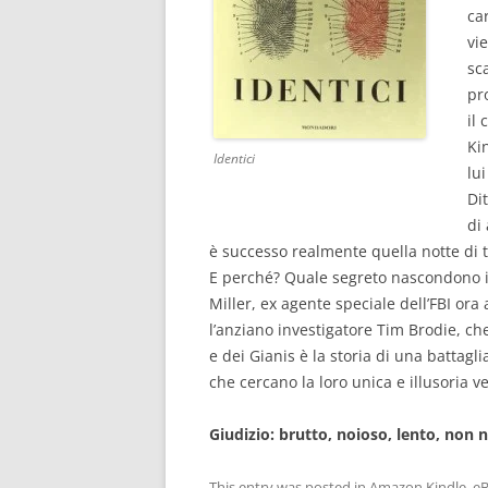
ca
vi
sc
pr
il
Ki
Identici
lu
Di
di
è successo realmente quella notte di t
E perché? Quale segreto nascondono i 
Miller, ex agente speciale dell’FBI ora
l’anziano investigatore Tim Brodie, ch
e dei Gianis è la storia di una battagli
che cercano la loro unica e illusoria 
Giudizio: brutto, noioso, lento, non n
This entry was posted in
Amazon Kindle
,
e