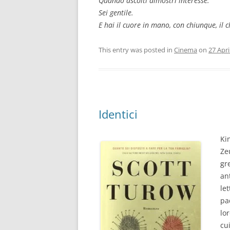
Quando ascolti dimostri interesse.
Sei gentile.
E hai il cuore in mano, con chiunque, il
This entry was posted in
Cinema
on
27 Apri
Identici
Ki
Ze
gr
an
le
pa
lo
cu