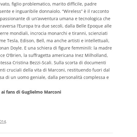
ivato, figlio problematico, marito difficile, padre
sente e inguaribile donnaiolo. “Wireless” è il racconto
passionante di un’avventura umana e tecnologica che
traversa l’Europa tra due secoli, dalla Belle Epoque alle
erre mondiali, incrocia monarchi e tiranni, scienziati
me Tesla, Edison, Bell, ma anche artisti e intellettuali,
onan Doyle. E una schiera di figure femminili: la madre
ce O’Brien, la suffragetta americana Inez Milholland,
ontessa Cristina Bezzi-Scali. Sulla scorta di documenti
ti cruciali della vita di Marconi, restituendo fuori dal
cesa di un uomo geniale, dalla personalità complessa e
e ai fans di Guglielmo Marconi
2014
.