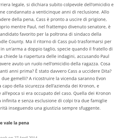
rriera legale, si dichiara subito colpevole dell’omicidio e
ene condannato a venticinque anni di reclusione. Allo
adere della pena, Cass è pronto a uscire di prigione,
oprio mentre Paul, nel frattempo divenuto senatore, è
 candidato favorito per la poltrona di sindaco della
ndle County. Ma il ritorno di Cass può trasformarsi per
i in un’arma a doppio taglio, specie quando il fratello di
ta chiede la riapertura delle indagini, accusando Paul
 avere avuto un ruolo nell’omicidio della ragazza. Cosa
anti anni prima? È stato davvero Cass a uccidere Dita?
due gemelli? A ricostruire la vicenda saranno Evon
 a capo della sicurezza dell’azienda dei Kronon, e
e all’epoca si era occupato del caso. Quella dei Kronon
a infinita e senza esclusione di colpi tra due famiglie
verità inseguendo una giustizia sempre sfuggente.
e vale la pena
Book
on
27 April 2014
.