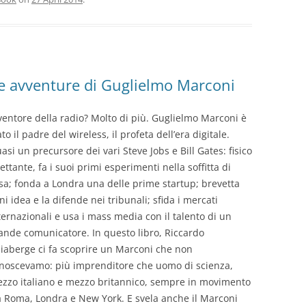
 e avventure di Guglielmo Marconi
ventore della radio? Molto di più. Guglielmo Marconi è
ato il padre del wireless, il profeta dell’era digitale.
asi un precursore dei vari Steve Jobs e Bill Gates: fisico
lettante, fa i suoi primi esperimenti nella soffitta di
sa; fonda a Londra una delle prime startup; brevetta
ni idea e la difende nei tribunali; sfida i mercati
ternazionali e usa i mass media con il talento di un
ande comunicatore. In questo libro, Riccardo
iaberge ci fa scoprire un Marconi che non
noscevamo: più imprenditore che uomo di scienza,
zzo italiano e mezzo britannico, sempre in movimento
a Roma, Londra e New York. E svela anche il Marconi