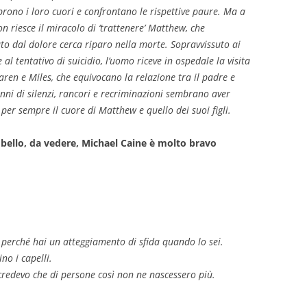
rono i loro cuori e confrontano le rispettive paure. Ma a
n riesce il miracolo di ‘trattenere’ Matthew, che
to dal dolore cerca riparo nella morte. Sopravvissuto ai
e al tentativo di suicidio, l’uomo riceve in ospedale la visita
 Karen e Miles, che equivocano la relazione tra il padre e
nni di silenzi, rancori e recriminazioni sembrano aver
per sempre il cuore di Matthew e quello dei suoi figli.
 bello, da vedere, Michael Caine è molto bravo
 perché hai un atteggiamento di sfida quando lo sei.
ino i capelli.
o credevo che di persone così non ne nascessero più.