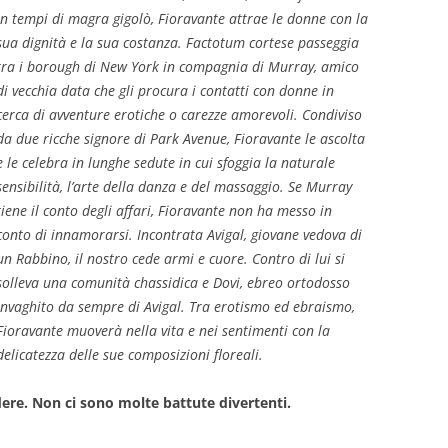
in tempi di magra gigolò, Fioravante attrae le donne con la
sua dignità e la sua costanza. Factotum cortese passeggia
tra i borough di New York in compagnia di Murray, amico
di vecchia data che gli procura i contatti con donne in
cerca di avventure erotiche o carezze amorevoli. Condiviso
da due ricche signore di Park Avenue, Fioravante le ascolta
e le celebra in lunghe sedute in cui sfoggia la naturale
sensibilità, l’arte della danza e del massaggio. Se Murray
tiene il conto degli affari, Fioravante non ha messo in
conto di innamorarsi. Incontrata Avigal, giovane vedova di
un Rabbino, il nostro cede armi e cuore. Contro di lui si
solleva una comunità chassidica e Dovi, ebreo ortodosso
invaghito da sempre di Avigal. Tra erotismo ed ebraismo,
Fioravante muoverà nella vita e nei sentimenti con la
delicatezza delle sue composizioni floreali.
edere. Non ci sono molte battute divertenti.