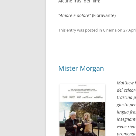
Alcune frasi del film:
“Amore è dolore”
(Fioravante)
This entry was posted in
Cinema
on
27 Apri
Mister Morgan
Matthew M
del celebr
trascina p
giusto per
lingua fr
insegnant
viene riem
promenade