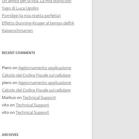
Un amico per la vita. La mia storia con
Yago di Luca Ugolini
Porridge (la mia ricetta perfetta)
Effetto Dunning-Kruger al tempo dell’IA
Kaiserschmarren
RECENT COMMENTS
Piero
on
Aggiornamento applicazione
Calcolo del Codice Fiscale sul cellulare
piero
on
Aggiornamento applicazione
Calcolo del Codice Fiscale sul cellulare
Markus
on
Technical Support
vito
on
Technical Support
vito
on
Technical Support
ARCHIVES