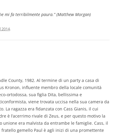
 che mi fa terribilmente paura.” (Matthew Morgan)
l 2014
.
ndle County, 1982. Al termine di un party a casa di
us Kronon, influente membro della locale comunità
eco-ortodossa, sua figlia Dita, bellissima e
ticonformista, viene trovata uccisa nella sua camera da
tto. La ragazza era fidanzata con Cass Gianis, il cui
dre è l’acerrimo rivale di Zeus, e per questo motivo la
ro unione era malvista da entrambe le famiglie. Cass, il
i fratello gemello Paul è agli inizi di una promettente