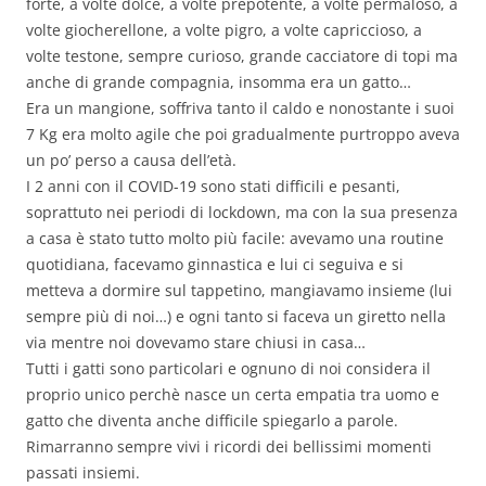
forte, a volte dolce, a volte prepotente, a volte permaloso, a
volte giocherellone, a volte pigro, a volte capriccioso, a
volte testone, sempre curioso, grande cacciatore di topi ma
anche di grande compagnia, insomma era un gatto…
Era un mangione, soffriva tanto il caldo e nonostante i suoi
7 Kg era molto agile che poi gradualmente purtroppo aveva
un po’ perso a causa dell’età.
I 2 anni con il COVID-19 sono stati difficili e pesanti,
soprattuto nei periodi di lockdown, ma con la sua presenza
a casa è stato tutto molto più facile: avevamo una routine
quotidiana, facevamo ginnastica e lui ci seguiva e si
metteva a dormire sul tappetino, mangiavamo insieme (lui
sempre più di noi…) e ogni tanto si faceva un giretto nella
via mentre noi dovevamo stare chiusi in casa…
Tutti i gatti sono particolari e ognuno di noi considera il
proprio unico perchè nasce un certa empatia tra uomo e
gatto che diventa anche difficile spiegarlo a parole.
Rimarranno sempre vivi i ricordi dei bellissimi momenti
passati insiemi.