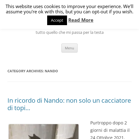
Skip
to
This website uses cookies to improve your experience. We'll
L'angolo di Marco
content
assume you're ok with this, but you can opt-out if you wish.
Read More
Accept
Hardware, Software, Internet, Linux ma anche gatti, cani, cucina e
tutto quello che mi passa per la testa
Menu
CATEGORY ARCHIVES:
NANDO
In ricordo di Nando: non solo un cacciatore
di topi…
Purtroppo dopo 2
giorni di malattia il
24 Ottobre 2021,