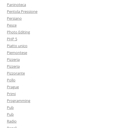
Paninoteca
Pentola Pressione
Persiano
Pesce
Photo Editing
PHP 5
Piatto unico
Piemontese
Pizzeria
Pizzeria
Pizzorante
Pollo
Prague
Primi
Programming
Pub
Pub
Radio