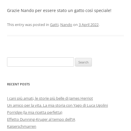
Grazie Nando per essere stato un gatto così speciale!
This entry was posted in
Gatti
,
Nando
on
3 April 2022
.
Search
for:
RECENT POSTS
I cani più amati, le storie più belle di James Herriot
Un amico per la vita. La mia storia con Yago di Luca Ugolini
Porridge (la mia ricetta perfetta)
Effetto Dunning-Kruger al tempo dell’IA
Kaiserschmarren