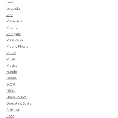
Linux
Locanda
Mac
Macelleria
Madrid
Mangiare
Messicano
Mobile Phone
Movie
Music
Musical
Nando
Natale
O.O.P.
Office
Open Source
Operating System
Palestra
Pane